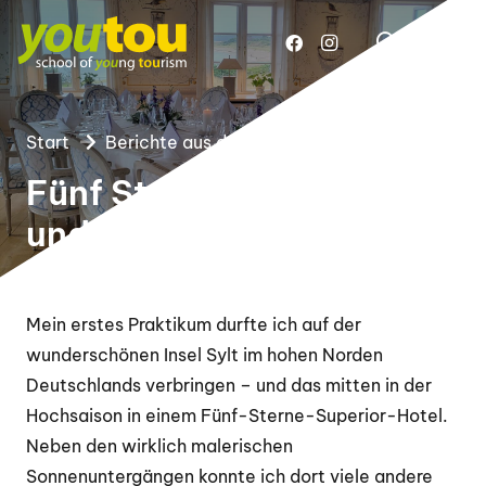
Start
Berichte aus der efAb
YOU11
Fünf Sterne, salzige Luft
und viele Erfahrungen
Mein erstes Praktikum durfte ich auf der
wunderschönen Insel Sylt im hohen Norden
Deutschlands verbringen – und das mitten in der
Hochsaison in einem Fünf-Sterne-Superior-Hotel.
Neben de
n wirklich malerischen
Sonnenuntergängen konnte ich dort viele andere