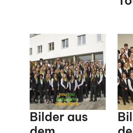
To
Bilder aus
Bi
dem
d