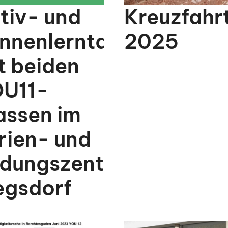
tiv- und
Kreuzfahr
nnenlerntage
2025
t beiden
U11-
assen im
rien- und
ldungszentrum
egsdorf