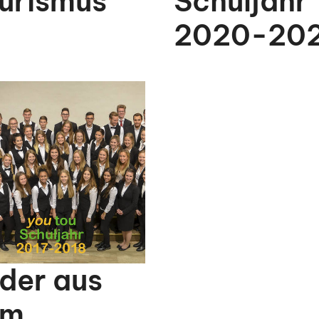
urismus
Schuljahr
2020-202
lder aus
em