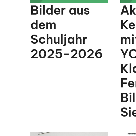
Bilder aus
Ak
dem
Ke
Schuljahr
mi
2025-2026
YO
Kl
Fe
Bi
Si