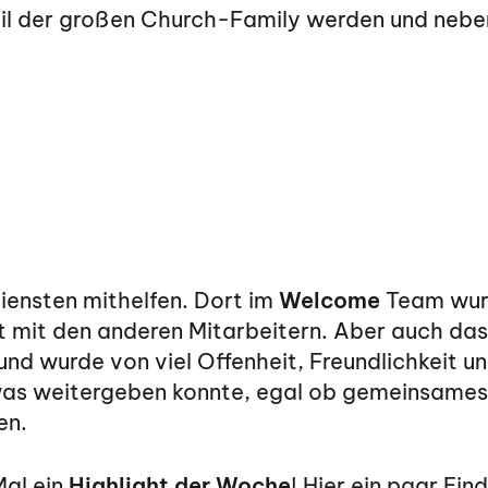
eil der großen Church-Family werden und nebe
iensten mithelfen. Dort im
Welcome
Team wurd
t mit den anderen Mitarbeitern. Aber auch da
nd wurde von viel Offenheit, Freundlichkeit u
as weitergeben konnte, egal ob gemeinsames 
en.
Mal ein
Highlight der Woche
! Hier ein paar Ei