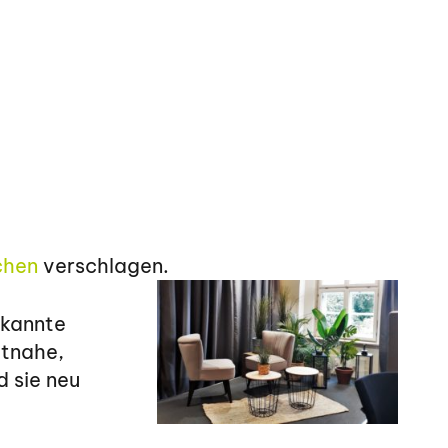
chen
verschlagen.
ekannte
itnahe,
d sie neu