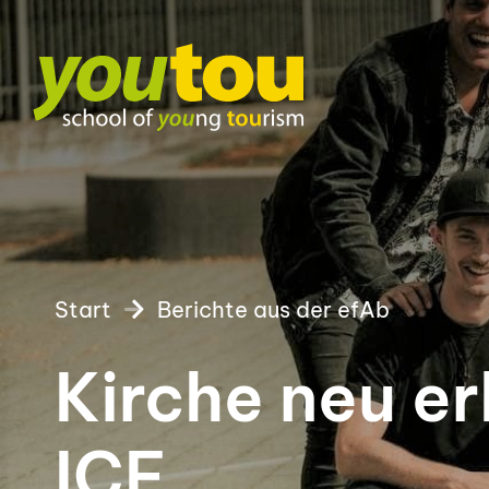
Start
Berichte aus der efAb
Kirche neu er
ICF