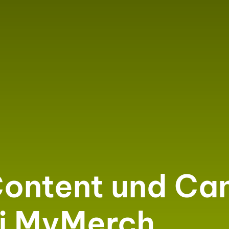
 Content und Ca
ei MyMerch