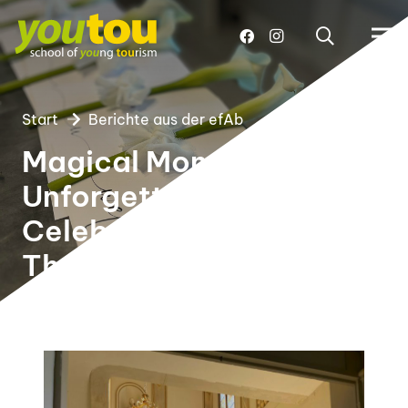
Start
Berichte aus der efAb
Magical Moments and
Unforgettable
Celebrations -Sarah
Thomas Events