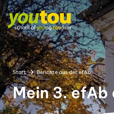
Start
Berichte aus der efAb
Mein 3. efAb