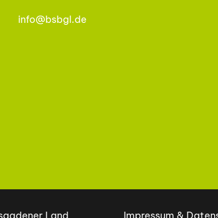
info@bsbgl.de
esgadener Land
Impressum & Daten