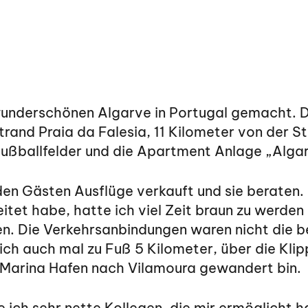
 wunderschönen Algarve in Portugal gemacht. 
rand Praia da Falesia, 11 Kilometer von der St
Fußballfelder und die Apartment Anlage „Alga
den Gästen Ausflüge verkauft und sie beraten
itet habe, hatte ich viel Zeit braun zu werden
n. Die Verkehrsanbindungen waren nicht die b
ich auch mal zu Fuß 5 Kilometer, über die Kli
n Marina Hafen nach Vilamoura gewandert bin.
e ich sehr nette Kollegen, die mir ermöglicht 