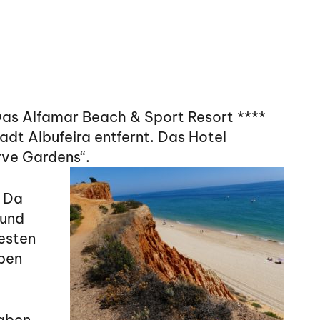
Das Alfamar Beach & Sport Resort ****
adt Albufeira entfernt. Das Hotel
rve Gardens“.
. Da
 und
esten
ppen
haben