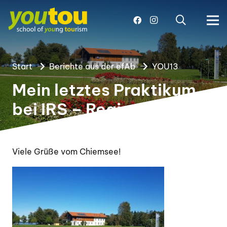
Start
Berichte aus der efAb
YOU13
Mein letztes Praktikum
bei IRS – Region 18 e. V.
Viele Grüße vom Chiemsee!