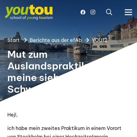
Start
Berichte aus der efAb
YOU12
Mut zum
Auslandspraktikum –
meine sieben Wochen in
Schweden
Hej!,
ich habe mein zweites Praktikum in einem Vorort
von Stockholm bei einer Hochzeitsplanerin