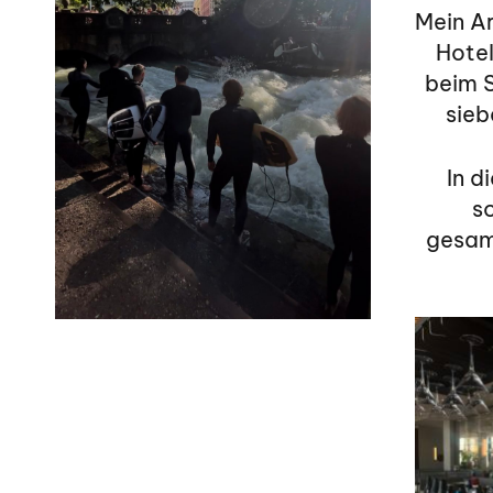
Mein A
Hotel
beim S
sieb
In d
s
gesamm