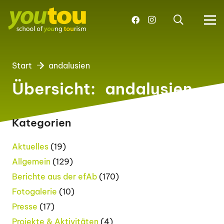
Start
andalusien
Übersicht:
andalusien
Kategorien
Aktuelles
(19)
Allgemein
(129)
Berichte aus der efAb
(170)
Fotogalerie
(10)
Presse
(17)
Projekte & Aktivitäten
(4)