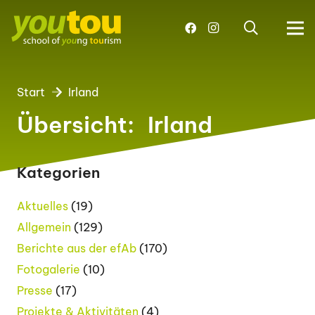
Start
Irland
Übersicht:
Irland
Kategorien
Aktuelles
(19)
Allgemein
(129)
Berichte aus der efAb
(170)
Fotogalerie
(10)
Presse
(17)
Projekte & Aktivitäten
(4)