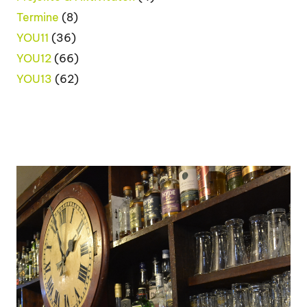
Termine
(8)
YOU11
(36)
YOU12
(66)
YOU13
(62)