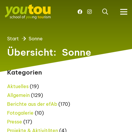
Start
Sonne
Übersicht:
Sonne
Kategorien
Aktuelles
(19)
Allgemein
(129)
Berichte aus der efAb
(170)
Fotogalerie
(10)
Presse
(17)
Projekte & Aktivitäten
(4)