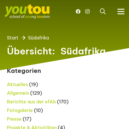
Start
Südafrika
Übersicht:
Südafrika
Kategorien
Aktuelles
(19)
Allgemein
(129)
Berichte aus der efAb
(170)
Fotogalerie
(10)
Presse
(17)
Projekte & Aktivitäten
(4)