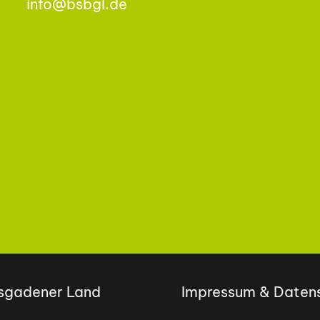
info@bsbgl.de
esgadener Land
Impressum & Daten