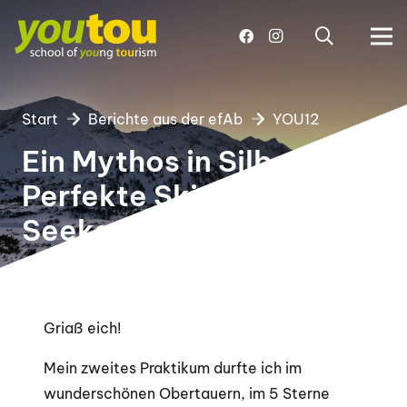
Start
Berichte aus der efAb
YOU12
Ein Mythos in Silber – der
Perfekte Skiurlaub im
Seekarhaus
Griaß eich!
Mein zweites Praktikum durfte ich im
wunderschönen Obertauern, im 5 Sterne