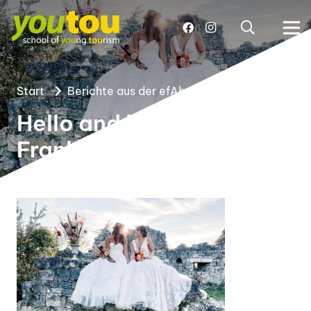
Start
Berichte aus der efAb
Hello and bonjour aus
Frankreich