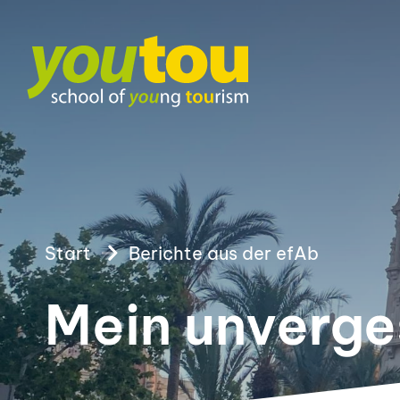
Start
Berichte aus der efAb
Mein unverge