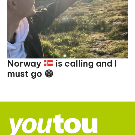
Norway
is calling and I
must go
😁