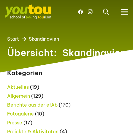
Start
Skandinavien
Übersicht:
Skandinavien
Kategorien
Aktuelles
(19)
Allgemein
(129)
Berichte aus der efAb
(170)
Fotogalerie
(10)
Presse
(17)
Projekte & Aktivitäten
(4)