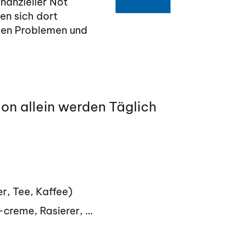
nanzieller Not
den sich dort
chen Problemen und
on allein werden Täglich
r, Tee, Kaffee)
-creme, Rasierer, …