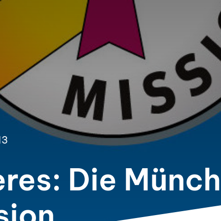
13
res: Die Münch
sion