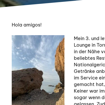
Hola amigos!
Mein 3. und l
Lounge in Tor
in der Nähe v
beliebtes Res
Nationalgeric
Getränke anbi
im Service ei
gemacht hat, 
Keiner war im
sogar wenn da
gelassen. Zud