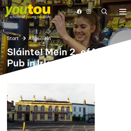
Start
Allgemein
Sláinte! Mein 2. efAb im
Pub in Irland