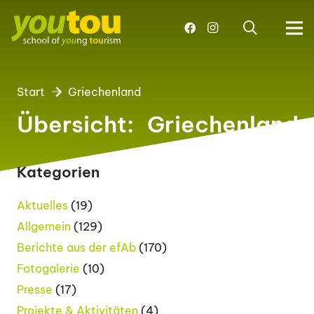
Start
Griechenland
Übersicht:
Griechenland
Kategorien
Aktuelles
(19)
Allgemein
(129)
Berichte aus der efAb
(170)
Fotogalerie
(10)
Presse
(17)
Projekte & Aktivitäten
(4)