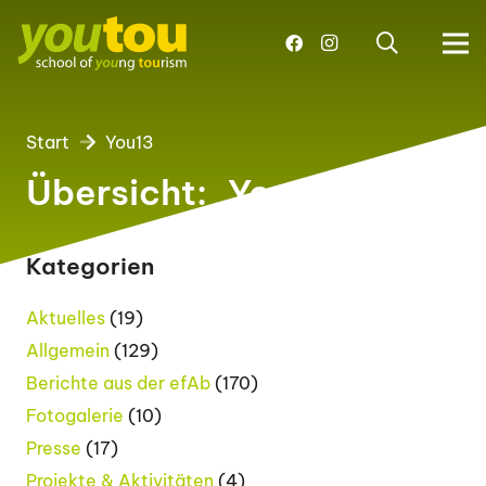
Start
You13
Übersicht:
You13
Kategorien
Aktuelles
(19)
Allgemein
(129)
Berichte aus der efAb
(170)
Fotogalerie
(10)
Presse
(17)
Projekte & Aktivitäten
(4)